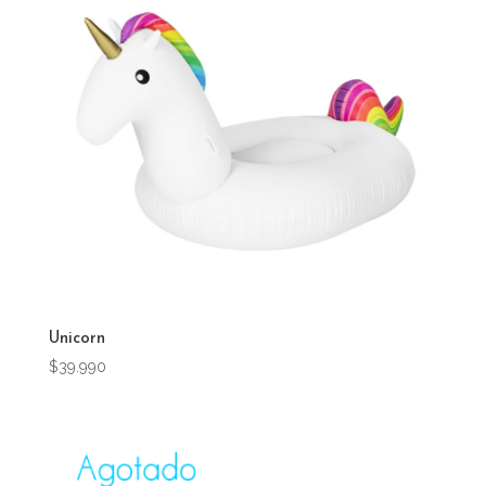
Unicorn
$
39.990