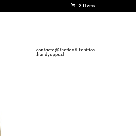
0 Items
contacto@thefloatlife.sitios
.handyapps.cl