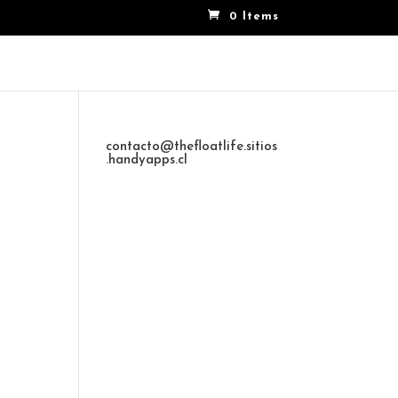
0 Items
contacto@thefloatlife.sitios
.handyapps.cl